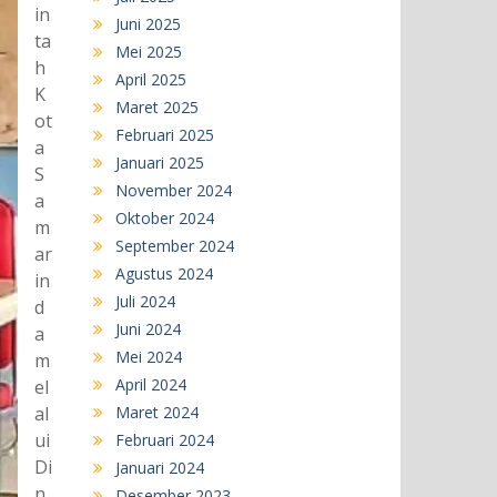
in
Juni 2025
ta
Mei 2025
h
April 2025
K
Maret 2025
ot
Februari 2025
a
Januari 2025
S
November 2024
a
Oktober 2024
m
September 2024
ar
Agustus 2024
in
Juli 2024
d
Juni 2024
a
Mei 2024
m
April 2024
el
al
Maret 2024
ui
Februari 2024
Di
Januari 2024
n
Desember 2023