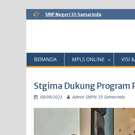
Skip
SMP Negeri 35 Samarinda
to
content
BERANDA
MPLS ONLINE
VISI &
Stgima Dukung Program 
08/09/2023
Admin SMPN 35 Samarinda