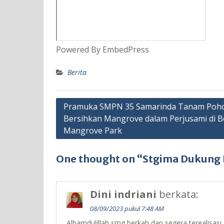
Powered By EmbedPress
Berita
Navigasi
Pramuka SMPN 35 Samarinda Tanam Poh
Bersihkan Mangrove dalam Perjusami di 
pos
Mangrove Park
One thought on “Stgima Dukung
Dini indriani
berkata:
08/09/2023 pukul 7:48 AM
Alhamdulillah smg berkah dan segera terealisasi