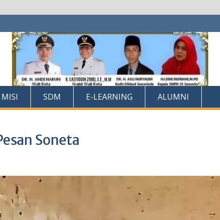
 MISI
SDM
E-LEARNING
ALUMNI
Pesan Soneta