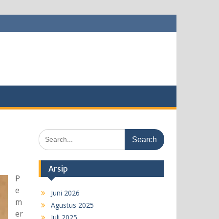
Search
for:
Arsip
P
e
Juni 2026
m
Agustus 2025
er
Juli 2025