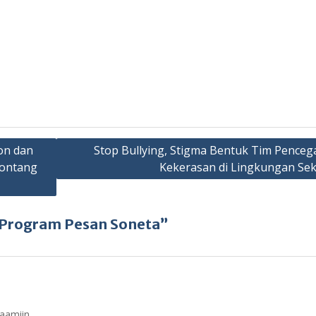
on dan
Stop Bullying, Stigma Bentuk Tim Pence
Bontang
Kekerasan di Lingkungan Se
 Program Pesan Soneta”
,aamiin