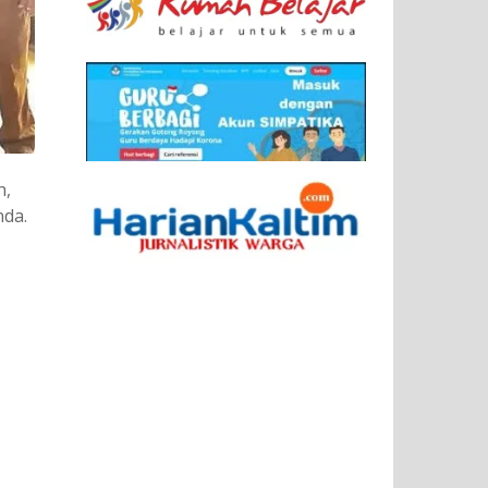
h,
nda.