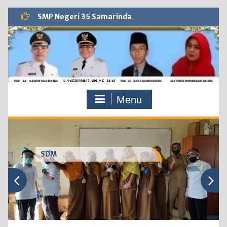
Skip
SMP Negeri 35 Samarinda
to
content
Menu
SDM