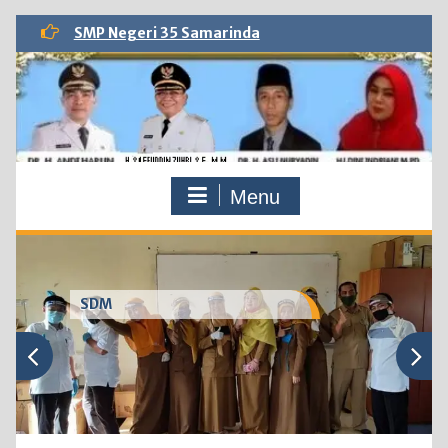
Skip
SMP Negeri 35 Samarinda
to
content
Menu
SDM