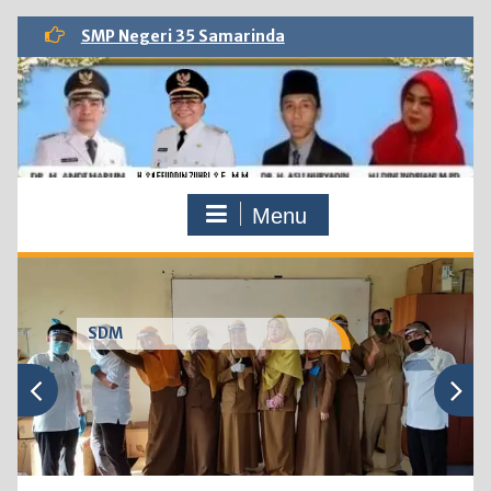
Skip
SMP Negeri 35 Samarinda
to
content
Menu
SDM