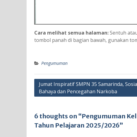
Cara melihat semua halaman:
Sentuh atau
tombol panah di bagian bawah, gunakan to
Pengumuman
Navigasi
Jumat Inspiratif SMPN 35 Samarinda, Sosial
Bahaya dan Pencegahan Narkoba
pos
6 thoughts on “Pengumuman Kelu
Tahun Pelajaran 2025/2026”