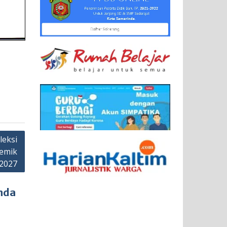
leksi
demik
2027
nda