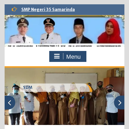
Skip
SMP Negeri 35 Samarinda
to
content
Menu
SDM