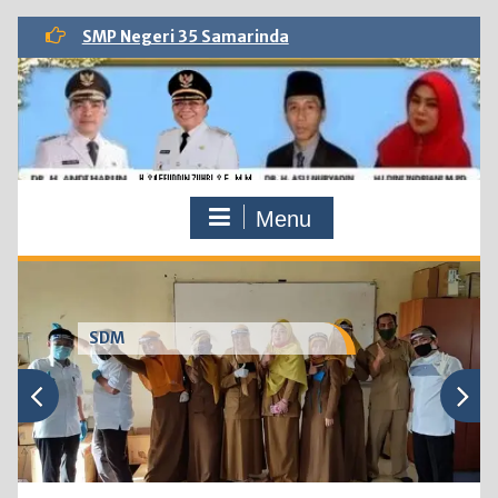
Skip
SMP Negeri 35 Samarinda
to
content
Menu
SDM