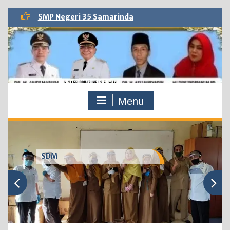
Skip
SMP Negeri 35 Samarinda
to
content
Menu
SDM