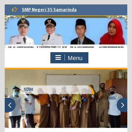
Skip
SMP Negeri 35 Samarinda
to
content
Menu
SDM