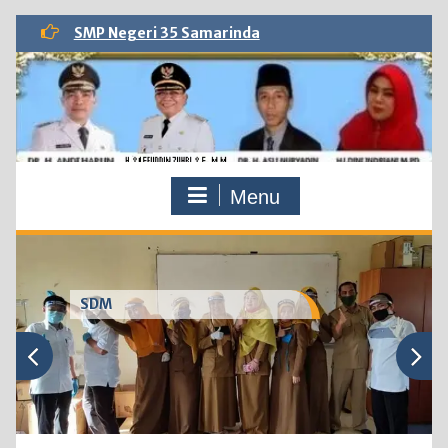
Skip
SMP Negeri 35 Samarinda
to
content
Menu
SDM